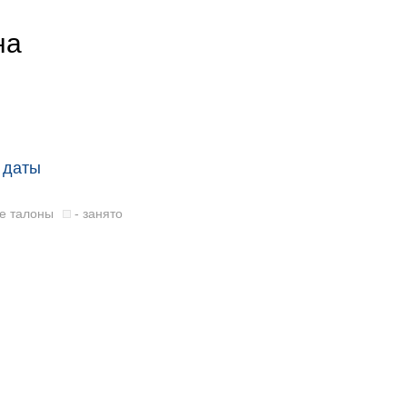
на
 даты
е талоны
- занято