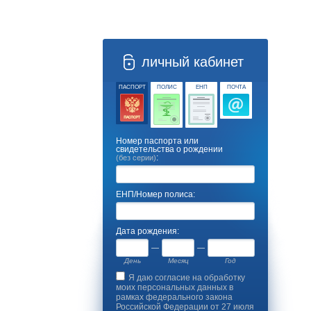
личный кабинет
ПАСПОРТ
ПОЛИС
ЕНП
ПОЧТА
Номер паспорта или
свидетельства о рождении
:
(без серии)
ЕНП/Номер полиса:
Дата рождения:
День
Месяц
Год
Я даю согласие на обработку
моих персональных данных в
рамках федерального закона
Российской Федерации от 27 июля