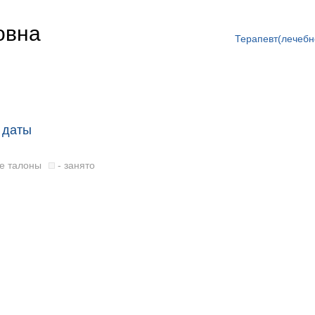
овна
Терапевт(лечебн
 даты
е талоны
- занято