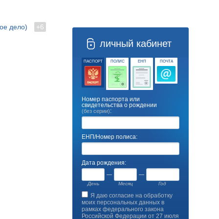
ое дело)
+6
личный кабинет
ПАСПОРТ
ПОЛИС
ЕНП
ПОЧТА
Номер паспорта или
свидетельства о рождении
:
(без серии)
ЕНП/Номер полиса:
Дата рождения:
День
Месяц
Год
Я даю согласие на обработку
моих персональных данных в
рамках федерального закона
Российской Федерации от 27 июля