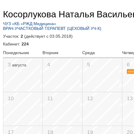
Косорлукова Наталья Василье
ЧУЗ «КБ «РЖД Медицина»
ВРАЧ-УЧАСТКОВЫЙ ТЕРАПЕВТ (ЦЕХОВЫЙ УЧ-К)
Участок:
2
(действует c 03.05.2018)
Кабинет:
224
Понедельник
Вторник
Среда
Четве
3
4
5
6
августа
сег
10
11
12
13
17
18
19
20